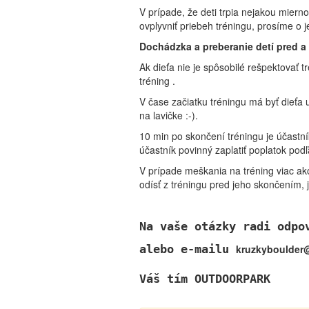
V prípade, že deti trpia nejakou mier
ovplyvniť priebeh tréningu, prosíme o 
Dochádzka a preberanie detí pred a
Ak dieťa nie je spôsobilé rešpektovať tr
tréning .
V čase začiatku tréningu má byť dieťa 
na lavičke :-).
10 min po skončení tréningu je účastník
účastník povinný zaplatiť poplatok po
V prípade meškania na tréning viac ako
odísť z tréningu pred jeho skončením, j
Na vaše otázky radi odpo
alebo e-mailu
kruzkyboulder
Váš tím OUTDOORPARK