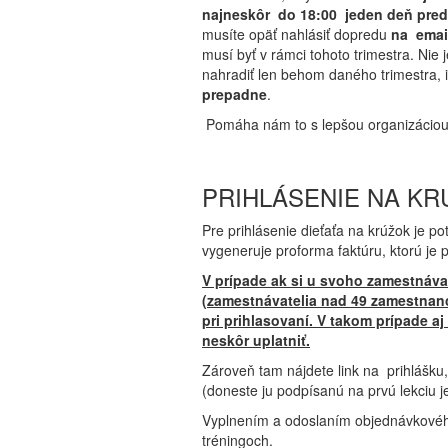
najneskôr do 18:00 jeden deň pred
musíte opäť nahlásiť dopredu
na emai
musí byť v rámci tohoto trimestra. Ni
nahradiť len behom daného trimestra, 
prepadne
.
Pomáha nám to s lepšou organizácio
PRIHLÁSENIE NA K
Pre prihlásenie dieťaťa na krúžok je po
vygeneruje proforma faktúru, ktorú je 
V prípade ak si u svoho zamestnáva
(zamestnávatelia nad 49 zamestnanc
pri prihlasovaní. V takom prípade a
neskôr uplatniť.
Zároveň tam nájdete link na prihlášku
(doneste ju podpísanú na prvú lekciu j
Vyplnením a odoslaním objednávkového
tréningoch.