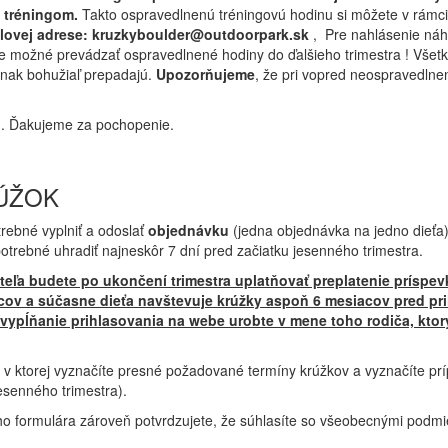
 tréningom.
Takto ospravedlnenú tréningovú hodinu si môžete v rámci 
lovej adrese: kruzkyboulder@outdoorpark.sk
, Pre nahlásenie náh
e je možné prevádzať ospravedlnené hodiny do ďalšieho trimestra ! Vš
inak bohužiaľ prepadajú.
Upozorňujeme
, že pri vopred neospravedlne
u. Ďakujeme za pochopenie.
RÚŽOK
trebné vyplniť a odoslať
objednávku
(jedna objednávka na jedno dieť
potrebné uhradiť najneskôr 7 dní pred začiatku jesenného trimestra.
teľa budete po ukončení trimestra uplatňovať preplatenie príspev
ov a súčasne dieťa navštevuje krúžky aspoň 6 mesiacov pred pr
j vypĺňanie prihlasovania na webe urobte v mene toho rodiča, kto
, v ktorej vyznačíte presné požadované termíny krúžkov a vyznačíte p
esenného trimestra).
 formulára zároveň potvrdzujete, že súhlasíte so všeobecnými podmi