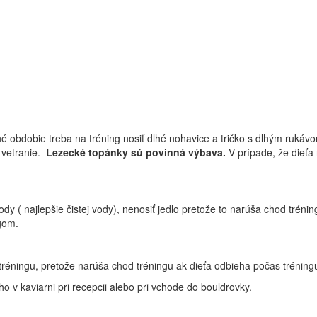
é obdobie treba na tréning nosiť dlhé nohavice a tričko s dlhým rukáv
é vetranie.
Lezecké topánky sú povinná výbava.
V prípade, že dieťa
dy ( najlepšie čistej vody), nenosiť jedlo pretože to narúša chod tréni
ngom.
tréningu, pretože narúša chod tréningu ak dieťa odbieha počas tréning
ho v kaviarni pri recepcii alebo pri vchode do bouldrovky.