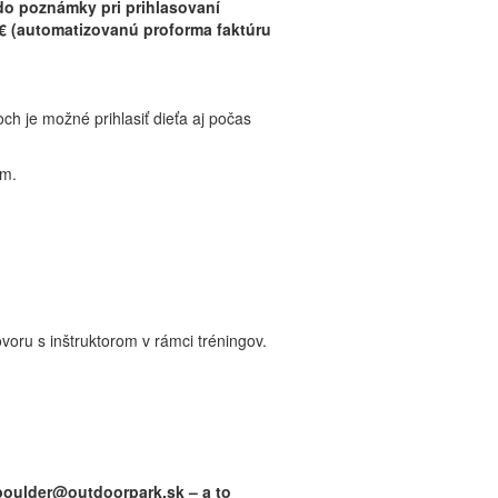
 do poznámky pri prihlasovaní
 € (automatizovanú proforma faktúru
ch je možné prihlasiť dieťa aj počas
um.
oru s inštruktorom v rámci tréningov.
yboulder@outdoorpark.sk – a to