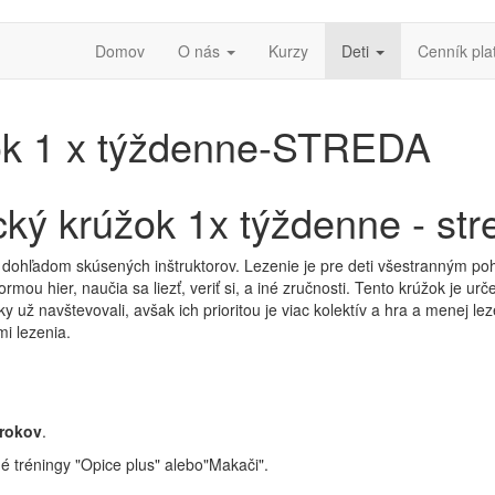
Domov
O nás
Kurzy
Deti
Cenník pla
ok 1 x týždenne-STREDA
ký krúžok 1x týždenne - str
d dohľadom skúsených inštruktorov. Lezenie je pre deti všestranným po
ormou hier, naučia sa liezť, veriť si, a iné zručnosti. Tento krúžok je u
žky už navštevovali, avšak ich prioritou je viac kolektív a hra a menej 
i lezenia.
 rokov
.
né tréningy "Opice plus" alebo"Makači".