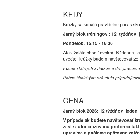
KEDY
Krúžky sa konajú pravidelne počas ško
Jarný blok tréningov : 12 týždňov j
Pondelok: 15.15 - 16.30
Ak si želáte chodiť dvakrát týždenne,
uveďte "krúžky budem navštevovať 2x 
Počas štátnych sviatkov a dní pracov
Počas školských prázdnin pripadajúci
CENA
Jarný blok 2026: 12 týždňov jeden t
V prípade ak budete navštevovať krú
zašle automatizovanú proforma faktú
upravíme a pošleme opätovne znížen