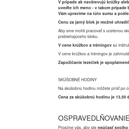
V prípade ak navštevujú krúžky aleb
uveďte ich meno - v takom prípade 
Vám upravíme na túto sumu a pošle
Cenu za jarný blok je možné uhradi
Aby sme mohli pracovať s ucelenou sk
prebiehajúceho bloku.
V cene krúžkov a tréningov
sú inštr
V cene krúžkov a tréningov je zahrnu
Zapožičanie
lezečiek
je spoplatnen
SKÚŠOBNÉ HODINY
Na skúšobnú hodinu môžete prísť po ob
Cena za skúšobnú hodinu je
13,50 €
OSPRAVEDLŇOVANIE
Prosíme vás, aby ste
neúčasť svojho 