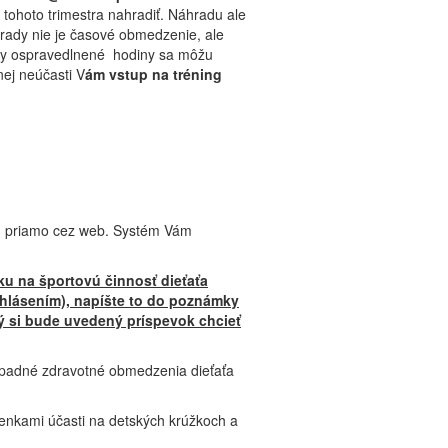
tohoto trimestra nahradiť. Náhradu ale
rady nie je časové obmedzenie, ale
etky ospravedlnené hodiny sa môžu
nej neúčasti V
ám vstup na tréning
a) priamo cez web. Systém Vám
ku na športovú činnosť dieťaťa
ihlásením), napíšte to do poznámky
rý si bude uvedený príspevok chcieť
rípadné zdravotné obmedzenia dieťaťa
enkami účasti na detských krúžkoch a