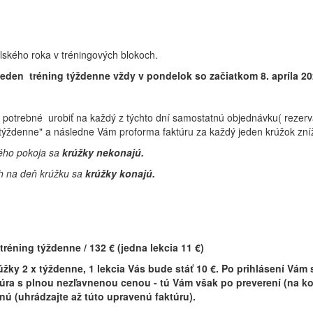
lského roka v tréningových blokoch.
eden tréning týždenne vždy v pondelok so začiatkom 8. apríla 202
 je potrebné urobiť na každý z týchto dní samostatnú objednávku( reze
týždenne" a následne Vám proforma faktúru za každý jeden krúžok zníž
ného pokoja sa
krúžky nekonajú.
ch na deň krúžku sa
krúžky konajú.
réning týždenne / 132 € (jedna lekcia 11 €)
žky 2 x týždenne, 1 lekcia Vás bude stáť 10 €. Po prihlásení Vám
ra s plnou nezľavnenou cenou - tú Vám však po preverení (na koľ
ú (uhrádzajte až túto upravenú faktúru).