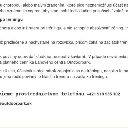
nou chorobou, alebo malým zranením, ktoré síce neznemožňuje účasť na
jeho oznámenie vopred, aby sme mohli individuálne prispôsobiť záťaž na
 po tréningu
énera alebo inštrutora pri tréningu, a nie schopné absolvovať tréning, tr
už prezlečené a nachystané na rozcvičku, pričom čaká na začiatok trén
 povinný odovzdať kľúčik na recepcii v kaviarni. V prípade nevrátenia a
dľa platného cenníka Lanového centra Outdoorpark.
 10 min, účastník stráca nárok zapojenia sa do tréningu, nakoľko to n
e jeho rodič povinný to hlásiť u trénera na začiatku tréningu.
vieme prostredníctvom telefónu
+421 918 955 102
@outdoorpark.sk