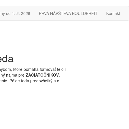
tný od 1. 2. 2026
PRVÁ NÁVŠTEVA BOULDERFIT
Kontakt
eda
hybom, ktoré pomáha formovať telo i
rčený najmä pre
ZAČIATOČNÍKOV
.
lezenie. Pôjde teda predovšetkým o