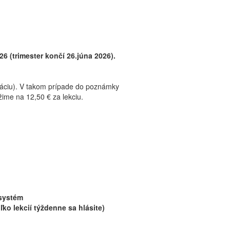
6 (trimester končí 26.júna 2026).
rváciu). V takom prípade do poznámky
ime na 12,50 € za lekciu.
 systém
ko lekcií týždenne sa hlásite)