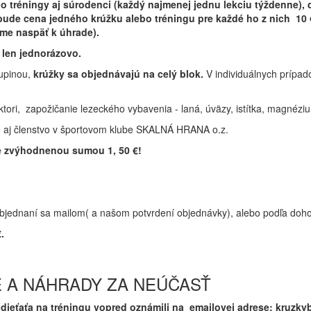
o tréningy aj súrodenci (každý najmenej jednu lekciu týždenne),
bude cena jedného krúžku alebo tréningu pre každé ho z nich 10
me naspäť k úhrade).
ť len jednorázovo.
upinou,
krúžky sa objednávajú na celý blok.
V individuálnych prípado
uktori, zapožičanie lezeckého vybavenia - laná, úväzy, istítka, magnézi
té aj členstvo v športovom klube SKALNÁ HRANA o.z.
é zvýhodnenou sumou 1, 50 €!
jednaní sa mailom( a našom potvrdení objednávky), alebo podľa dohov
.
 A NÁHRADY ZA NEÚČASŤ
dieťaťa na tréningu vopred oznámili na emailovej adrese: kruzk