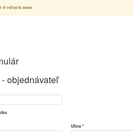
ne
.
0 voľných miest
mulár
- objednávateľ
sobu
Ulica
*