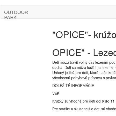
OUTDOOR
PARK
"OPICE"- krúž
OPICE" - Lezec
Deti môžu tráviť voľný čas lezením po
ducha. Deti sa môžu tešiť i na lezenie f
Určený je tiež pre deti, ktoré naše krú
všeobecnú pohybovú prípravu s prvkam
DÔLEŽITÉ INFORMÁCIE
VEK
Krúžky sú vhodné pre deti
od 6 do 11
Pre staršie a skúsenejšie deti sú vhod