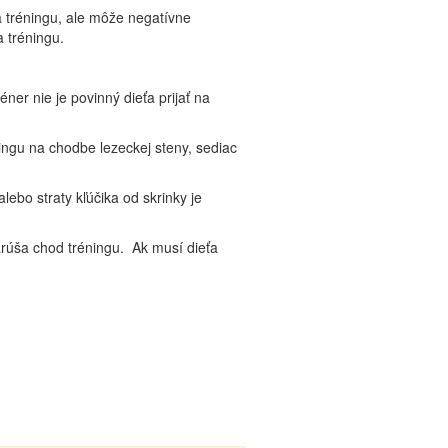
 tréningu, ale môže negatívne
 tréningu.
éner nie je povinný dieťa prijať na
ingu na chodbe lezeckej steny, sediac
lebo straty kľúčika od skrinky je
arúša chod tréningu. Ak musí dieťa