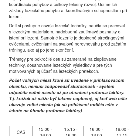
koordináciu pohybov a celkový telesný rozvoj. Učíme ich
základy lezeckého pohybu a koordinačným schopnostiam pri
lezení.
Deti si postupne osvoja lezecké techniky, naučia sa pracovať
s lezeckým materiálom, nadobudnú zaujímavé poznatky o
istení pri lezení. Samotné lezenie je doplnené strečingovými
cvičeniami, cvičeniami na svalovú nerovnováhu pred začatím
tréningu, ako aj po jeho skončení.
Tréningy pre pokročilé deti sú zamerané na zlepšovanie
techniky, dosahovanie lezeckých výsledkov a pre tých
motivovaných aj účasť na lezeckých pretekoch.
Počet voľných miest ktoré sú uvedené v prihlasovacom
okienku, nemusí zodpovedať skutočnosti - systém
odpočíta voľné miesto až po uhradení proforma faktúry.
T.j. krúžok už môže byť takmer naplnený, aj keď web ešte
ukazuje voľné miesta (ak sú prihlásení rodičia ešte v
lehote na úhradu proforma faktúry).
15.00 -
15.15 -
16:30 -
16.00 -
ČAS
16.00
16:30
18.00
17.15