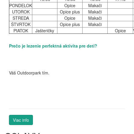
PONDELOK
Opice
Makači
UTOROK
Opice plus
Makači
STREDA
Opice
Makači
ŠTVRTOK
Opice plus
Makači
PIATOK
Jašteričky
Opice
Prečo je lezenie perfektná aktivita pre deti?
Váš Outdoorpark tím.