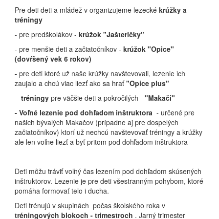
Pre deti deti a mládež
v
organizujeme lezecké
krúžky a
tréningy
- pre predškolákov -
krúžok "Jašteričky"
- pre menšie deti a začiatočníkov -
krúžok "Opice"
(dovŕšený vek 6 rokov)
-
pre deti ktoré už naše krúžky navštevovali, lezenie ich
zaujalo a chcú viac liezť ako sa hrať
"Opice plus"
-
tréningy
pre väčšie deti a pokročilých -
"Makači"
- Voľné lezenie pod dohľadom inštruktora
- určené pre
našich bývalých Makačov (prípadne aj pre dospelých
začiatočníkov) ktorí už nechcú navštevovať tréningy a krúžky
ale len voľne liezť a byť pritom pod dohľadom inštruktora
Deti môžu tráviť voľný čas lezením pod dohľadom skúsených
inštruktorov. Lezenie je pre deti všestranným pohybom, ktoré
pomáha formovať telo i ducha.
Deti trénujú v skupinách počas školského roka v
tréningových blokoch - trimestroch
. Jarný trimester