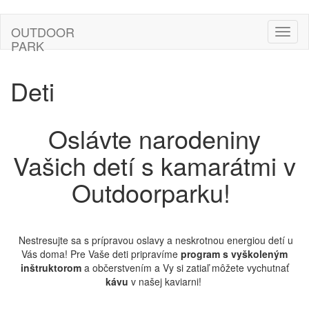
OUTDOOR
Toggl
PARK
naviga
Deti
Oslávte narodeniny
Vašich detí s kamarátmi v
Outdoorparku!
Nestresujte sa s prípravou oslavy a neskrotnou energiou detí u
Vás doma! Pre Vaše deti pripravíme
program s vyškoleným
inštruktorom
a občerstvením a Vy si zatiaľ môžete vychutnať
kávu
v našej kaviarni!