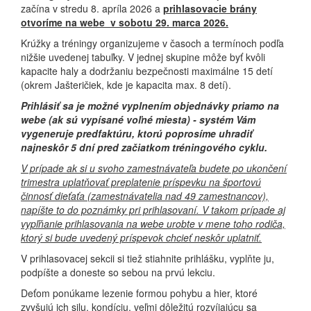
začína v stredu 8. apríla 2026 a
prihlasovacie brány
otvoríme na webe v sobotu 29. marca 2026.
Krúžky a tréningy organizujeme v časoch a termínoch podľa
nižšie uvedenej tabuľky. V jednej skupine môže byť kvôli
kapacite haly a dodržaniu bezpečnosti maximálne 15 detí
(okrem Jašteričiek, kde je kapacita max. 8 detí).
Prihlásiť sa je možné
vyplnením objednávky priamo na
webe (ak sú vypísané voľné miesta) - systém Vám
vygeneruje predfaktúru, ktorú poprosíme uhradiť
najneskôr 5 dní pred začiatkom tréningového cyklu.
V prípade ak si u svoho zamestnávateľa budete po ukončení
trimestra uplatňovať preplatenie príspevku na športovú
činnosť dieťaťa (zamestnávatelia nad 49 zamestnancov),
napíšte to do poznámky pri prihlasovaní. V takom prípade aj
vypľňanie prihlasovania na webe urobte v mene toho rodiča,
ktorý si bude uvedený príspevok chcieť neskôr uplatniť.
V prihlasovacej sekcii si tiež stiahnite prihlášku, vyplňte ju,
podpíšte a doneste so sebou na prvú lekciu.
Deťom ponúkame lezenie formou pohybu a hier, ktoré
zvyšujú ich silu, kondíciu, veľmi dôležitú rozvíjajúcu sa